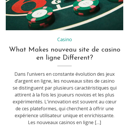
Casino
What Makes nouveau site de casino
en ligne Different?
Dans l’univers en constante évolution des jeux
d’argent en ligne, les nouveaux sites de casino
se distinguent par plusieurs caractéristiques qui
attirent à la fois les joueurs novices et les plus
expérimentés. L’innovation est souvent au cœur
de ces plateformes, qui cherchent à offrir une
expérience utilisateur unique et enrichissante.
Les nouveaux casinos en ligne […]