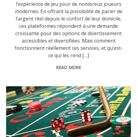
l’expérience de jeu pour de nombreux joueurs
modernes. En offrant la possibilité de parier de
l’argent réel depuis le confort de leur domicile,
ces plateformes répondent à une demande
croissante pour des options de divertissement
accessibles et diversifiées. Mais comment
fonctionnent réellement ces services, et qu’est-
ce qui les rend […]
READ MORE