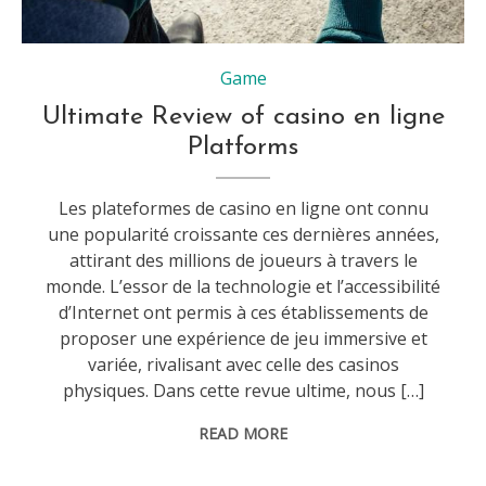
Game
Ultimate Review of casino en ligne
Platforms
Les plateformes de casino en ligne ont connu
une popularité croissante ces dernières années,
attirant des millions de joueurs à travers le
monde. L’essor de la technologie et l’accessibilité
d’Internet ont permis à ces établissements de
proposer une expérience de jeu immersive et
variée, rivalisant avec celle des casinos
physiques. Dans cette revue ultime, nous […]
READ MORE