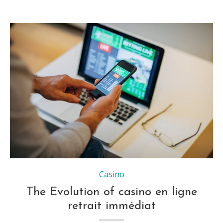
Casino
The Evolution of casino en ligne
retrait immédiat