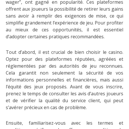
wager”, ont gagné en popularité. Ces plateformes
offrent aux joueurs la possibilité de retirer leurs gains
sans avoir à remplir des exigences de mise, ce qui
simplifie grandement l’expérience de jeu. Pour profiter
au mieux de ces opportunités, il est essentiel
d’adopter certaines pratiques recommandées.
Tout d’abord, il est crucial de bien choisir le casino.
Optez pour des plateformes réputées, agréées et
réglementées par des autorités de jeu reconnues.
Cela garantit non seulement la sécurité de vos
informations personnelles et financières, mais aussi
l’équité des jeux proposés. Avant de vous inscrire,
prenez le temps de consulter les avis d’autres joueurs
et de vérifier la qualité du service client, qui peut
s’avérer précieux en cas de problème.
Ensuite, familiarisez-vous avec les termes et