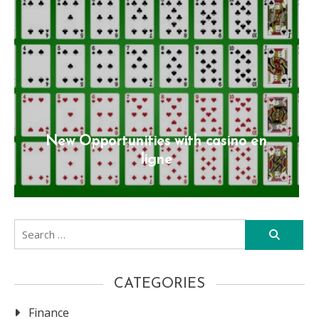
New Opportunities with casino en
ligne
Search
for:
CATEGORIES
Finance