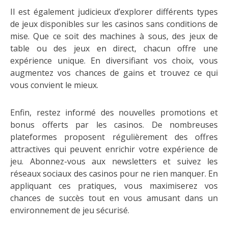
Il est également judicieux d’explorer différents types
de jeux disponibles sur les casinos sans conditions de
mise. Que ce soit des machines à sous, des jeux de
table ou des jeux en direct, chacun offre une
expérience unique. En diversifiant vos choix, vous
augmentez vos chances de gains et trouvez ce qui
vous convient le mieux.
Enfin, restez informé des nouvelles promotions et
bonus offerts par les casinos. De nombreuses
plateformes proposent régulièrement des offres
attractives qui peuvent enrichir votre expérience de
jeu. Abonnez-vous aux newsletters et suivez les
réseaux sociaux des casinos pour ne rien manquer. En
appliquant ces pratiques, vous maximiserez vos
chances de succès tout en vous amusant dans un
environnement de jeu sécurisé.