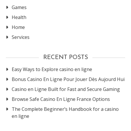
Games
Health
Home
Services
RECENT POSTS
Easy Ways to Explore casino en ligne
Bonus Casino En Ligne Pour Jouer Dès Aujourd Hui
Casino en Ligne Built for Fast and Secure Gaming
Browse Safe Casino En Ligne France Options
The Complete Beginner’s Handbook for a casino
en ligne