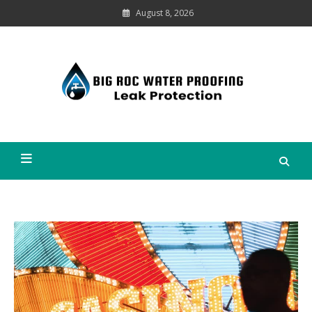
Skip
August 8, 2026
to
content
Leak
Protection
Big Roc Water Proofing