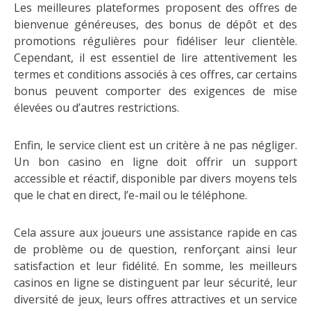
Les meilleures plateformes proposent des offres de
bienvenue généreuses, des bonus de dépôt et des
promotions régulières pour fidéliser leur clientèle.
Cependant, il est essentiel de lire attentivement les
termes et conditions associés à ces offres, car certains
bonus peuvent comporter des exigences de mise
élevées ou d’autres restrictions.
Enfin, le service client est un critère à ne pas négliger.
Un bon casino en ligne doit offrir un support
accessible et réactif, disponible par divers moyens tels
que le chat en direct, l’e-mail ou le téléphone.
Cela assure aux joueurs une assistance rapide en cas
de problème ou de question, renforçant ainsi leur
satisfaction et leur fidélité. En somme, les meilleurs
casinos en ligne se distinguent par leur sécurité, leur
diversité de jeux, leurs offres attractives et un service