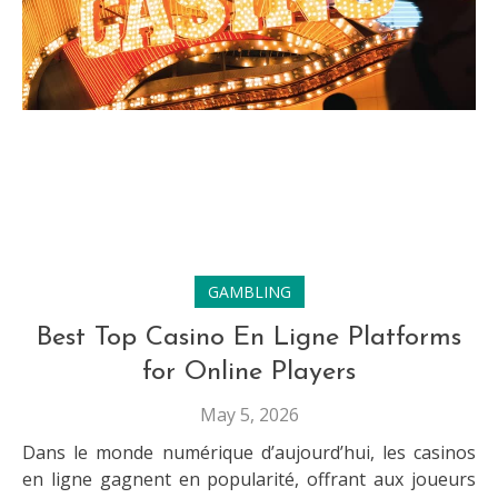
GAMBLING
Best Top Casino En Ligne Platforms
for Online Players
May 5, 2026
Dans le monde numérique d’aujourd’hui, les casinos
en ligne gagnent en popularité, offrant aux joueurs