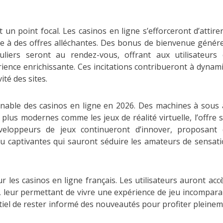
n point focal. Les casinos en ligne s’efforceront d’attire
ce à des offres alléchantes. Des bonus de bienvenue génér
liers seront au rendez-vous, offrant aux utilisateurs 
ence enrichissante. Ces incitations contribueront à dynam
té des sites.
urnable des casinos en ligne en 2026. Des machines à sous
plus modernes comme les jeux de réalité virtuelle, l’offre 
eloppeurs de jeux continueront d’innover, proposant 
u captivantes qui sauront séduire les amateurs de sensat
es casinos en ligne français. Les utilisateurs auront acc
s, leur permettant de vivre une expérience de jeu incompara
sentiel de rester informé des nouveautés pour profiter pleine