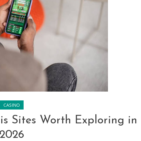
CASINO
is Sites Worth Exploring in
2026