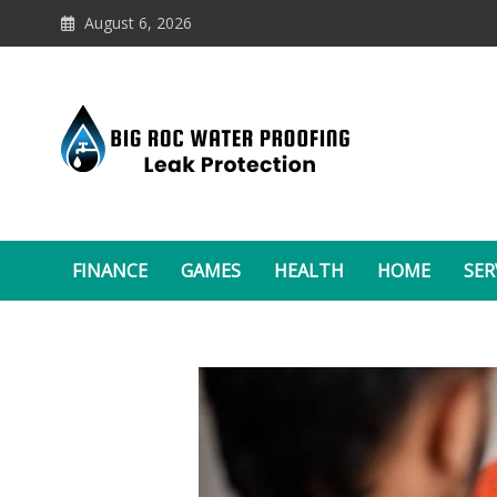
Skip
August 6, 2026
to
content
Leak Protectio
Big Roc Water Proofing
FINANCE
GAMES
HEALTH
HOME
SER