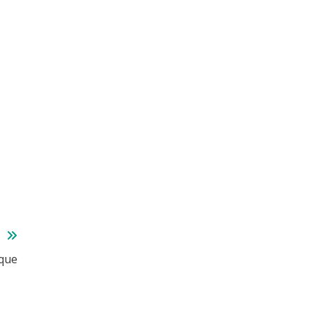
T
ique