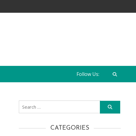
Follow Us:
Search
for:
CATEGORIES