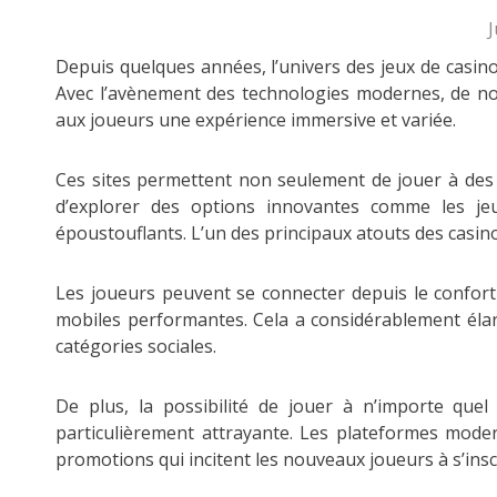
J
Depuis quelques années, l’univers des jeux de casin
Avec l’avènement des technologies modernes, de n
aux joueurs une expérience immersive et variée.
Ces sites permettent non seulement de jouer à des je
d’explorer des options innovantes comme les je
époustouflants. L’un des principaux atouts des casinos
Les joueurs peuvent se connecter depuis le confort
mobiles performantes. Cela a considérablement élarg
catégories sociales.
De plus, la possibilité de jouer à n’importe qu
particulièrement attrayante. Les plateformes mo
promotions qui incitent les nouveaux joueurs à s’insc