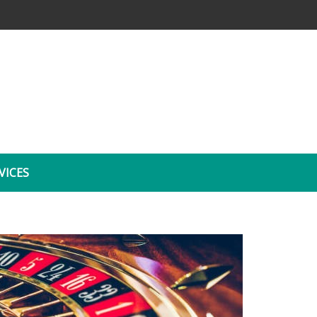
n
VICES