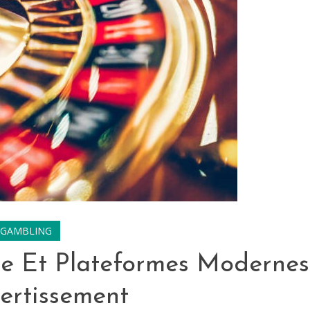
GAMBLING
ce Et Plateformes Modernes
ertissement