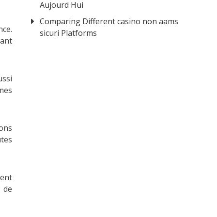
Aujourd Hui
Comparing Different casino non aams
nce.
sicuri Platforms
rant
ussi
mes
ions
utes
ent
 de