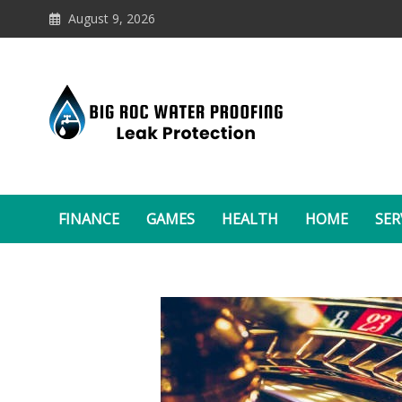
Skip
August 9, 2026
to
content
Leak Protectio
Big Roc Water Proofing
FINANCE
GAMES
HEALTH
HOME
SER