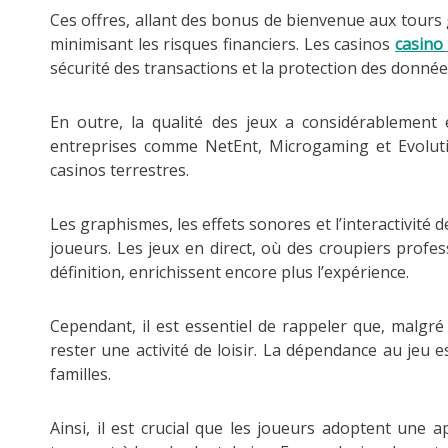
Ces offres, allant des bonus de bienvenue aux tours 
minimisant les risques financiers. Les casinos
casino 
sécurité des transactions et la protection des données
En outre, la qualité des jeux a considérablement
entreprises comme NetEnt, Microgaming et Evoluti
casinos terrestres.
Les graphismes, les effets sonores et l’interactivité 
joueurs. Les jeux en direct, où des croupiers profe
définition, enrichissent encore plus l’expérience.
Cependant, il est essentiel de rappeler que, malgré 
rester une activité de loisir. La dépendance au jeu e
familles.
Ainsi, il est crucial que les joueurs adoptent une a