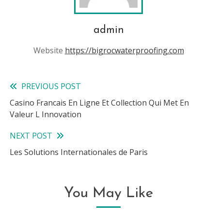
admin
Website
https://bigrocwaterproofing.com
PREVIOUS POST
Read
Casino Francais En Ligne Et Collection Qui Met En
more
Valeur L Innovation
articles
NEXT POST
Les Solutions Internationales de Paris
You May Like