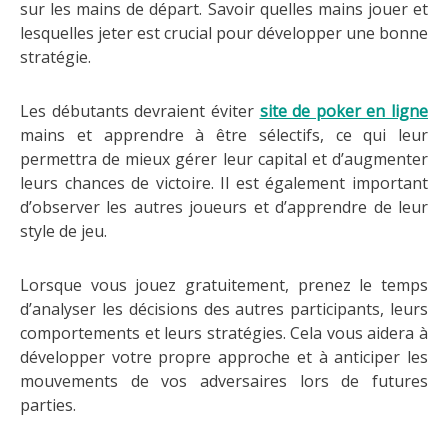
sur les mains de départ. Savoir quelles mains jouer et
lesquelles jeter est crucial pour développer une bonne
stratégie.
Les débutants devraient éviter
site de poker en ligne
mains et apprendre à être sélectifs, ce qui leur
permettra de mieux gérer leur capital et d’augmenter
leurs chances de victoire. Il est également important
d’observer les autres joueurs et d’apprendre de leur
style de jeu.
Lorsque vous jouez gratuitement, prenez le temps
d’analyser les décisions des autres participants, leurs
comportements et leurs stratégies. Cela vous aidera à
développer votre propre approche et à anticiper les
mouvements de vos adversaires lors de futures
parties.