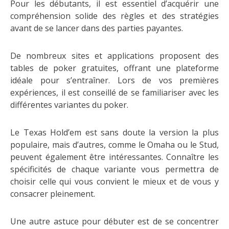
Pour les débutants, il est essentiel d’acquérir une
compréhension solide des règles et des stratégies
avant de se lancer dans des parties payantes.
De nombreux sites et applications proposent des
tables de poker gratuites, offrant une plateforme
idéale pour s’entraîner. Lors de vos premières
expériences, il est conseillé de se familiariser avec les
différentes variantes du poker.
Le Texas Hold’em est sans doute la version la plus
populaire, mais d’autres, comme le Omaha ou le Stud,
peuvent également être intéressantes. Connaître les
spécificités de chaque variante vous permettra de
choisir celle qui vous convient le mieux et de vous y
consacrer pleinement.
Une autre astuce pour débuter est de se concentrer