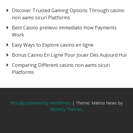
Discover Trusted Gaming Options Through casino
non aams sicuri Platforms
Best Casino prelievo immediato How Payments
Work
Easy Ways to Explore casino en ligne
Bonus Casino En Ligne Pour Jouer Dès Aujourd Hui
Comparing Different casino non aams sicuri
Platforms
Proudly powered by WordPress
|
Theme: Matina News by
Mystery Themes
.