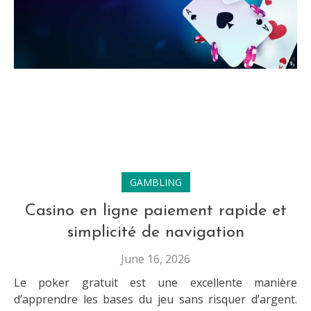
GAMBLING
Casino en ligne paiement rapide et
simplicité de navigation
June 16, 2026
Le poker gratuit est une excellente manière
d’apprendre les bases du jeu sans risquer d’argent.