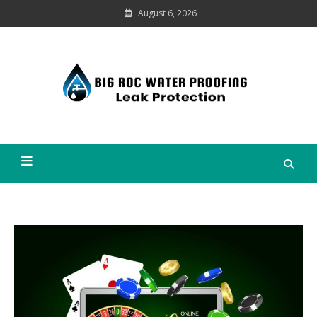
Skip
August 6, 2026
to
content
Leak
Protection
Big Roc Water Proofing