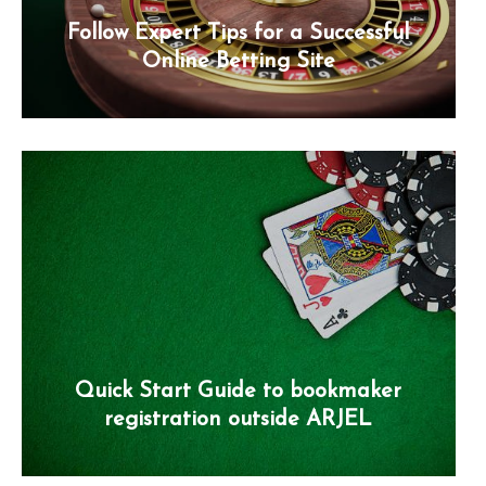
Follow Expert Tips for a Successful
Online Betting Site
Quick Start Guide to bookmaker
registration outside ARJEL