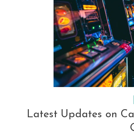
Latest Updates on C