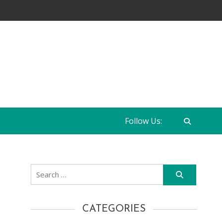
Follow Us:
Search
for:
CATEGORIES