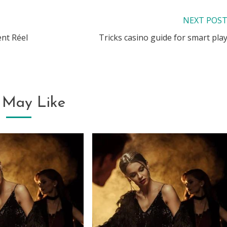
NEXT POS
ent Réel
Tricks casino guide for smart pla
 May Like