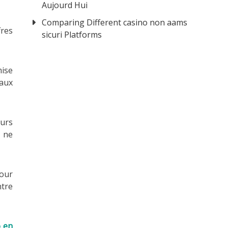
Aujourd Hui
Comparing Different casino non aams
fres
sicuri Platforms
mise
eaux
eurs
i ne
pour
ntre
o en