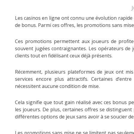
J
Les casinos en ligne ont connu une évolution rapide
de bonus. Parmi ces offres, les promotions sans mis
Ces promotions permettent aux joueurs de profiter
souvent jugées contraignantes. Les opérateurs de j
clients tout en fidélisant ceux déjà présents.
Récemment, plusieurs plateformes de jeux ont mis 
services encore plus attractifs. Certaines d’ent
nécessitent aucune condition de mise.
Cela signifie que tout gain réalisé avec ces bonus p
les joueurs. De plus, certaines offres se distinguent 
différentes options de jeux sans avoir à se soucier d
Les promotions sans mise ne se limitent pas seule