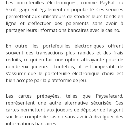
Les portefeuilles électroniques, comme PayPal ou
Skrill, gagnent également en popularité. Ces services
permettent aux utilisateurs de stocker leurs fonds en
ligne et d’effectuer des paiements sans avoir à
partager leurs informations bancaires avec le casino.
En outre, les portefeuilles électroniques offrent
souvent des transactions plus rapides et des frais
réduits, ce qui en fait une option attrayante pour de
nombreux joueurs. Toutefois, il est impératif de
s’assurer que le portefeuille électronique choisi est
bien accepté par la plateforme de jeu.
Les cartes prépayées, telles que Paysafecard,
représentent une autre alternative sécurisée. Ces
cartes permettent aux joueurs de déposer de l’argent
sur leur compte de casino sans avoir à divulguer des
informations bancaires.