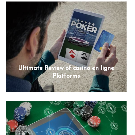
Ultimate Review of casino en ligne
Platforms