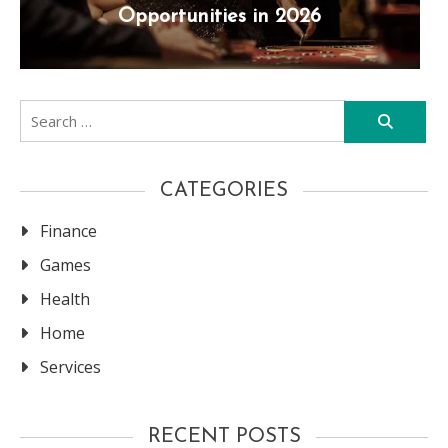
Opportunities in 2026
Search
for:
CATEGORIES
Finance
Games
Health
Home
Services
RECENT POSTS