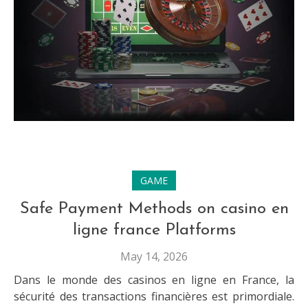
GAME
Safe Payment Methods on casino en
ligne france Platforms
May 14, 2026
Dans le monde des casinos en ligne en France, la
sécurité des transactions financières est primordiale.