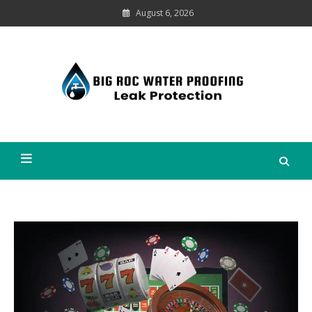
Skip
August 6, 2026
to
content
Leak
Protection
Big Roc Water Proofing